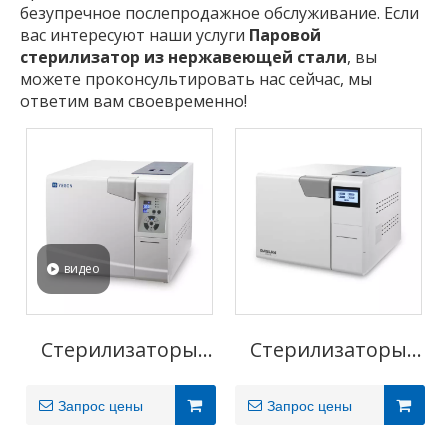
безупречное послепродажное обслуживание. Если
вас интересуют наши услуги
Паровой
стерилизатор из нержавеющей стали
, вы
можете проконсультировать нас сейчас, мы
ответим вам своевременно!
видео
Стерилизаторы
Стерилизаторы
Basic-Series
Daslav S (18/23L)
Запрос цены
Запрос цены